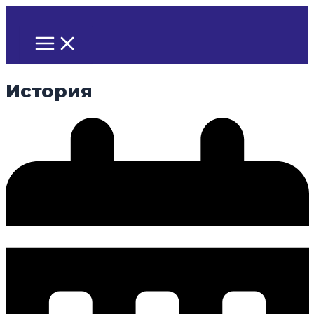
Перейти
к
Main
Menu
содержимому
История